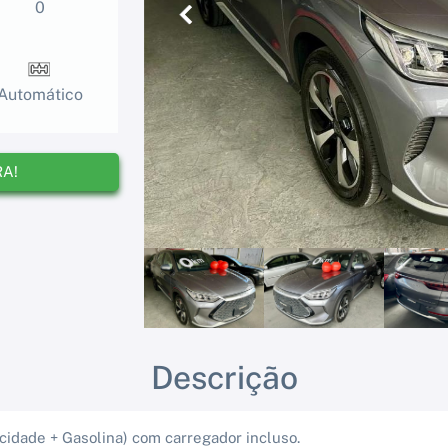
0
Anterior
Automático
RA!
Descrição
icidade + Gasolina) com carregador incluso.