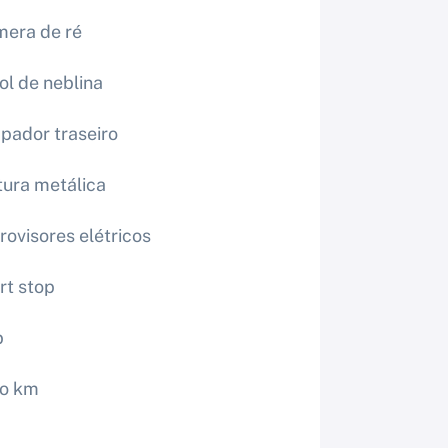
era de ré
ol de neblina
pador traseiro
tura metálica
rovisores elétricos
rt stop
b
ro km