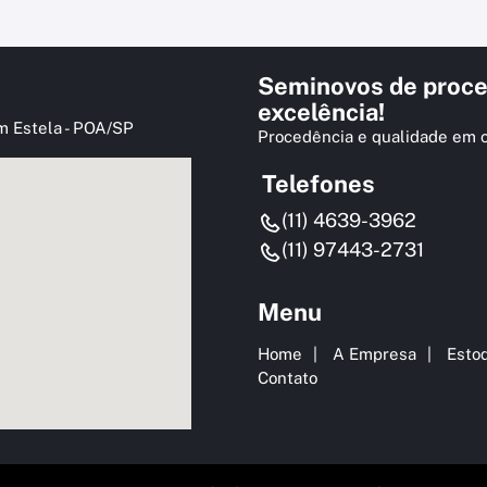
Seminovos de proce
excelência!
m Estela - POA/SP
Procedência e qualidade em 
Telefones
(11) 4639-3962
(11) 97443-2731
Menu
Home
A Empresa
Esto
Contato