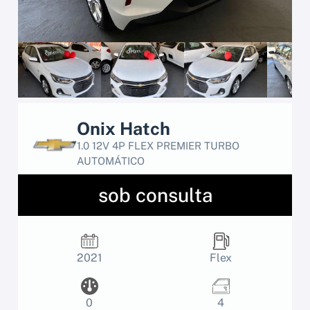
Onix Hatch
1.0 12V 4P FLEX PREMIER TURBO
AUTOMÁTICO
sob consulta
2021
Flex
0
4