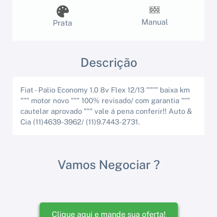
Manual
Prata
Descrição
Fiat - Palio Economy 1.0 8v Flex 12/13 """" baixa km
""" motor novo """ 100% revisado/ com garantia """
cautelar aprovado """ vale á pena conferir!! Auto &
Cia (11)4639-3962/ (11)9.7443-2731.
Vamos Negociar ?
Clique aqui e mande sua oferta!