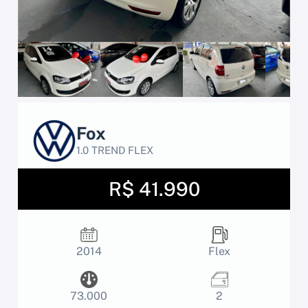
Fox
1.0 TREND FLEX
R$ 41.990
2014
Flex
73.000
2